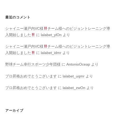
最近のコメント
シャイニー瀬戸内VC様
チーム様へのビジョントレーニング導
入開始しました
に
lalabet_ylOn
より
シャイニー瀬戸内VC様
チーム様へのビジョントレーニング導
入開始しました
に
lalabet_idmr
より
野球チーム幸行スポーツ少年団様
に
AntonioOceap
より
プロ昇格おめでとうございます
に
lalabet_uqmr
より
プロ昇格おめでとうございます
に
lalabet_zwOn
より
アーカイブ