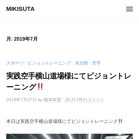
ュ
コ
ー
MIKISUTA
メ
ン
ニ
v
ュ
テ
ー
i
ン
s
ツ
月:
2019年7月
i
へ
o
ス
n
キ
スポーツ
ビジョントレーニング
未分類
空手
/
/
/
t
ッ
r
実践空手横山道場様にてビジョントレ
プ
a
ーニング
i
n
2019年7月27日
by
橋本幹憲
/
20,317件のコメント
i
n
g
本日は実践空手横山道場様にてビジョントレーニング