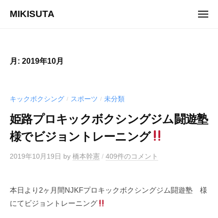
ュ
コ
ー
MIKISUTA
メ
ン
ニ
v
ュ
テ
ー
i
ン
s
ツ
月:
2019年10月
i
へ
o
ス
n
キ
キックボクシング
スポーツ
未分類
/
/
t
ッ
r
姫路プロキックボクシングジム闘遊塾
プ
a
様でビジョントレーニング
i
n
2019年10月19日
by
橋本幹憲
/
409件のコメント
i
n
g
本日より2ヶ月間NJKFプロキックボクシングジム闘遊塾 様
にてビジョントレーニング