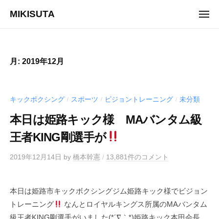
ュ
コ
ー
MIKISUTA
メ
ン
ニ
v
ュ
テ
ー
i
ン
s
ツ
月:
2019年12月
i
へ
o
ス
n
キ
キックボクシング
スポーツ
ビジョントレーニング
未分類
/
/
/
t
ッ
r
本日は姫路キック様 MAバンタム級
プ
a
王者KING剛選手が
i
n
2019年12月14日
by
橋本幹憲
/
13,881件のコメント
i
n
g
本日は姫路市キックボクシングジム姫路キック様でビジョン
トレーニング
なんとロイヤルキングス所属のMAバンタム
級王者KING剛選手がいました(*´∇｀*)姫路キック本田会長、