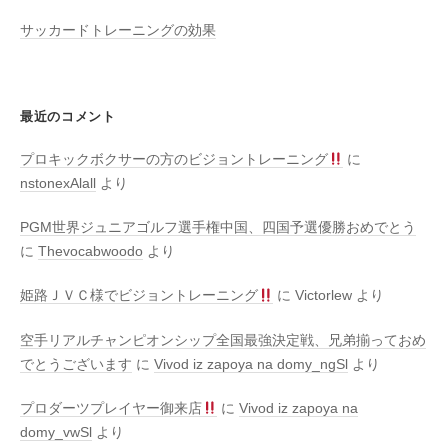
サッカードトレーニングの効果
最近のコメント
プロキックボクサーの方のビジョントレーニング
に
nstonexAlall
より
PGM世界ジュニアゴルフ選手権中国、四国予選優勝おめでとう
に
Thevocabwoodo
より
姫路ＪＶＣ様でビジョントレーニング
に
Victorlew
より
空手リアルチャンピオンシップ全国最強決定戦、兄弟揃っておめ
でとうございます
に
Vivod iz zapoya na domy_ngSl
より
プロダーツプレイヤー御来店
に
Vivod iz zapoya na
domy_vwSl
より