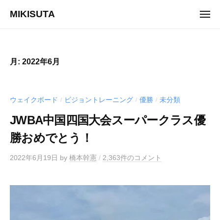
ュ
コ
ー
MIKISUTA
メ
ン
ニ
v
ュ
テ
ー
i
ン
s
ツ
月:
2022年6月
i
へ
o
ス
n
キ
ウェイクボード
ビジョントレーニング
優勝
未分類
/
/
/
t
ッ
r
JWBA中国四国大会スーパークラス優
プ
a
勝おめでとう！
i
n
2022年6月19日
by
橋本幹憲
/
2,363件のコメント
i
n
g