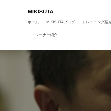
コ
ン
MIKISUTA
テ
v
ホーム
MIKISUTAブログ
トレーニング紹
ン
i
ツ
s
トレーナー紹介
へ
i
ス
o
キ
n
ッ
t
r
プ
a
i
n
i
n