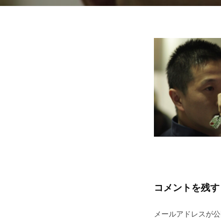
g
img_8019
3.jpg
2019
年
10
月
5
日
by
コメントを残す
橋
本
メールアドレスが公
幹