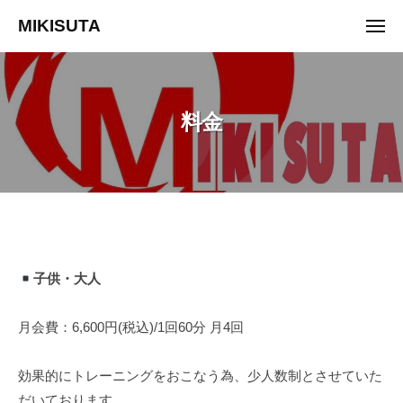
ュ
コ
ー
MIKISUTA
メ
ン
ニ
v
ュ
テ
ー
i
ン
s
ツ
料金
i
へ
o
ス
n
キ
t
ッ
r
プ
a
料
i
n
子供・大人
金
i
n
2026
月会費：6,600円(税込)/1回60分 月4回
g
年
5
効果的にトレーニングをおこなう為、少人数制とさせていた
月
だいております。