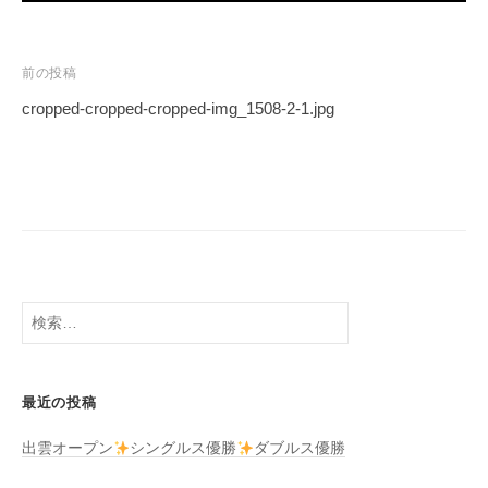
投
前の投稿
稿
cropped-cropped-cropped-img_1508-2-1.jpg
ナ
ビ
ゲ
ー
シ
ョ
検
ン
索:
最近の投稿
出雲オープン
シングルス優勝
ダブルス優勝