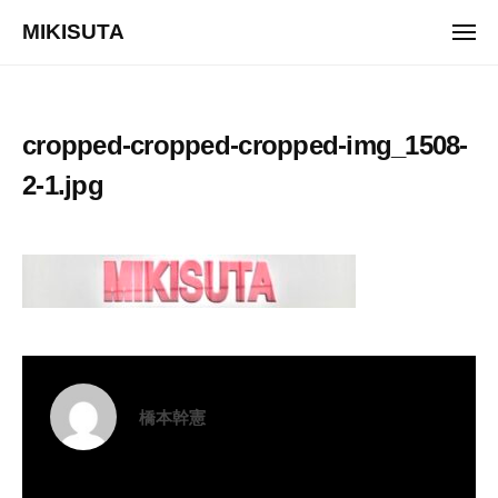
ュ
コ
ー
MIKISUTA
メ
ン
ニ
v
ュ
テ
ー
i
ン
s
ツ
cropped-cropped-cropped-img_1508-
i
へ
o
2-1.jpg
ス
n
キ
t
ッ
r
プ
a
i
n
i
n
橋本幹憲
g