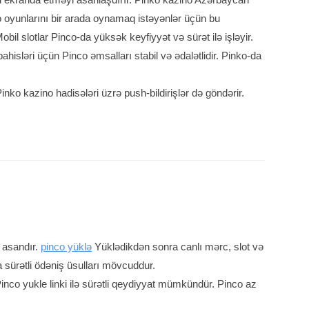
o oyunlarını bir arada oynamaq istəyənlər üçün bu
Mobil slotlar Pinco-da yüksək keyfiyyət və sürət ilə işləyir.
isləri üçün Pinco əmsalları stabil və ədalətlidir. Pinko-da
ko kazino hadisələri üzrə push-bildirişlər də göndərir.
 asandır.
pinco yüklə
Yüklədikdən sonra canlı mərc, slot və
a sürətli ödəniş üsulları mövcuddur.
inco yukle linki ilə sürətli qeydiyyat mümkündür. Pinco az