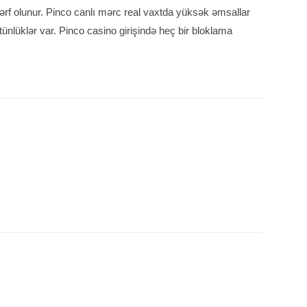
ərf olunur. Pinco canlı mərc real vaxtda yüksək əmsallar
tünlüklər var. Pinco casino girişində heç bir bloklama