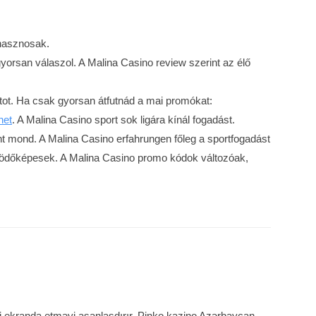
 hasznosak.
orsan válaszol. A Malina Casino review szerint az élő
tot. Ha csak gyorsan átfutnád a mai promókat:
net
. A Malina Casino sport sok ligára kínál fogadást.
ent mond. A Malina Casino erfahrungen főleg a sportfogadást
ködőképesek. A Malina Casino promo kódok változóak,
yni ekranda etməyi asanlaşdırır. Pinko kazino Azərbaycan