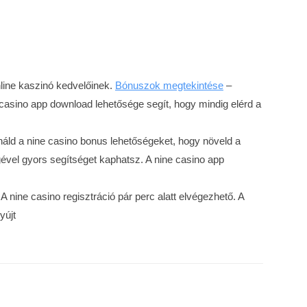
nline kaszinó kedvelőinek.
Bónuszok megtekintése
–
 casino app download lehetősége segít, hogy mindig elérd a
áld a nine casino bonus lehetőségeket, hogy növeld a
vel gyors segítséget kaphatsz. A nine casino app
 A nine casino regisztráció pár perc alatt elvégezhető. A
yújt