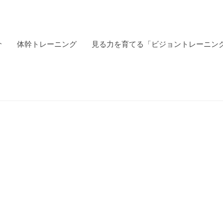
介
体幹トレーニング
見る力を育てる「ビジョントレーニン