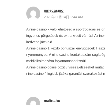
ninecasino
2025年11月14日 2:44 AM
A nine casino kiváló lehetőség a sportfogadás és o
ingyenes pörgetések és extra kredit vár rád. A nine
kedvenc játékaid
A nine casino 1 kezdő bónuszai lenyűgözőek Haszn
nyereményed. A nine casino kontakt szám segítségé
mobilalkalmazása folyamatosan frissül
A nine casino opinie pozitív visszajelzéseket mutat.
nine casino 4 legjobb játéka garantált szórakozást n
malinahu