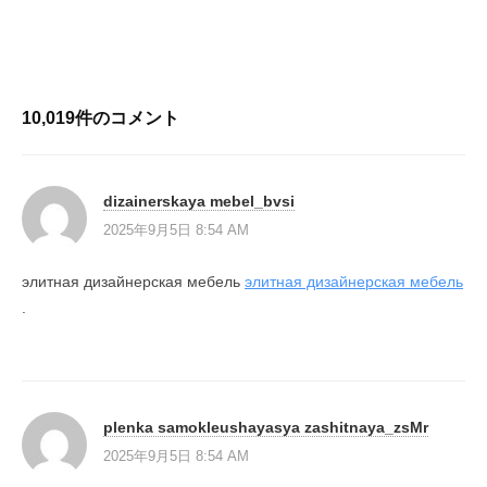
ナ
ビ
ゲ
ー
10,019件のコメント
シ
ョ
ン
dizainerskaya mebel_bvsi
2025年9月5日 8:54 AM
элитная дизайнерская мебель
элитная дизайнерская мебель
.
plenka samokleushayasya zashitnaya_zsMr
2025年9月5日 8:54 AM