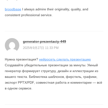
broodbase
I always admire their originality, quality, and
consistent professional service.
generator-prezentaciy-449
2025年9月27日 11:33 PM
Нужна презентация?
нейросеть сделать презентацию
Создавайте убедительные презентации за минуты. Умный
генератор формирует структуру, дизайн и иллюстрации из
вашего текста. Библиотека шаблонов, фирстиль, графики,
экспорт PPTX/PDF, совместная работа и комментарии — всё
в одном сервисе.