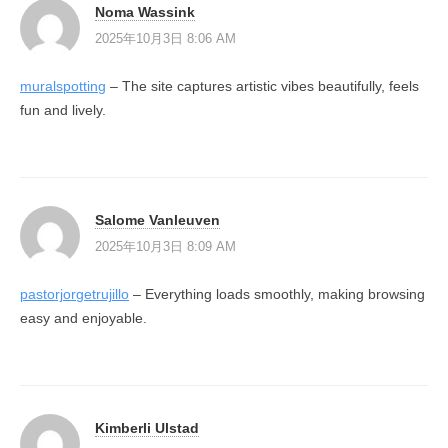
Noma Wassink
2025年10月3日 8:06 AM
muralspotting
– The site captures artistic vibes beautifully, feels
fun and lively.
Salome Vanleuven
2025年10月3日 8:09 AM
pastorjorgetrujillo
– Everything loads smoothly, making browsing
easy and enjoyable.
Kimberli Ulstad