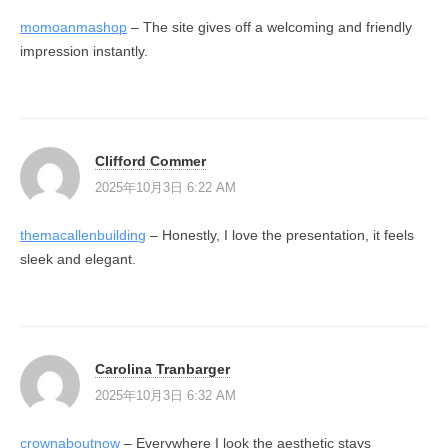
momoanmashop
– The site gives off a welcoming and friendly
impression instantly.
Clifford Commer
2025年10月3日 6:22 AM
themacallenbuilding
– Honestly, I love the presentation, it feels
sleek and elegant.
Carolina Tranbarger
2025年10月3日 6:32 AM
crownaboutnow
– Everywhere I look the aesthetic stays