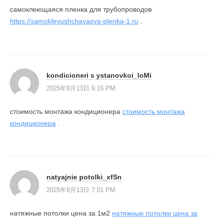
самоклеющаяся пленка для трубопроводов
https://samokleyushchayasya-plenka-1.ru
.
kondicioneri s ystanovkoi_loMi
2025年9月13日 6:16 PM
стоимость монтажа кондиционера
стоимость монтажа
кондиционера
.
natyajnie potolki_xfSn
2025年9月13日 7:01 PM
натяжные потолки цена за 1м2
натяжные потолки цена за