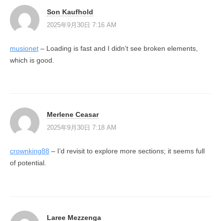
Son Kaufhold
2025年9月30日 7:16 AM
musionet
– Loading is fast and I didn’t see broken elements,
which is good.
Merlene Ceasar
2025年9月30日 7:18 AM
crownking88
– I’d revisit to explore more sections; it seems full
of potential.
Laree Mezzenga