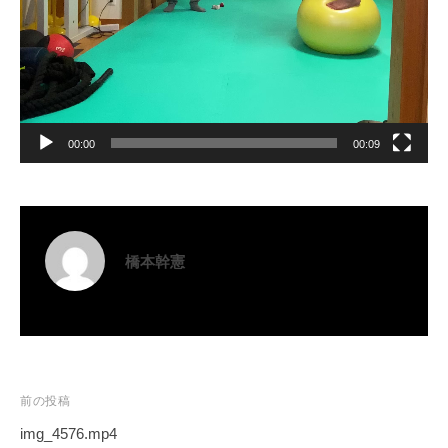
00:00
00:09
橋本幹憲
投
前の投稿
稿
img_4576.mp4