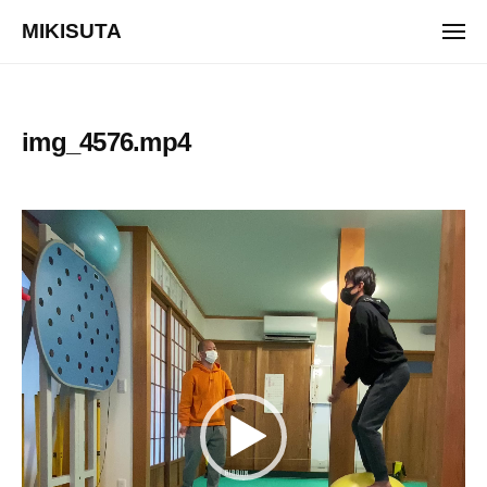
ュ
コ
ー
MIKISUTA
メ
ン
ニ
v
ュ
テ
ー
i
ン
s
ツ
img_4576.mp4
i
へ
o
ス
n
キ
動
t
ッ
画
r
プ
a
プ
i
レ
n
ー
i
ヤ
n
ー
g