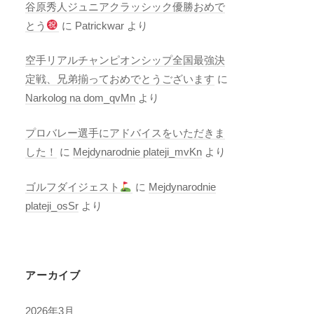
谷原秀人ジュニアクラッシック優勝おめで
とう
に
Patrickwar
より
空手リアルチャンピオンシップ全国最強決
定戦、兄弟揃っておめでとうございます
に
Narkolog na dom_qvMn
より
プロバレー選手にアドバイスをいただきま
した！
に
Mejdynarodnie plateji_mvKn
より
ゴルフダイジェスト
に
Mejdynarodnie
plateji_osSr
より
アーカイブ
2026年3月