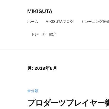
コ
ン
MIKISUTA
テ
v
ホーム
MIKISUTAブログ
トレーニング紹
ン
i
ツ
s
トレーナー紹介
へ
i
ス
o
キ
n
ッ
t
月:
2019年8月
r
プ
a
i
n
未分類
i
プロダーツプレイヤー
n