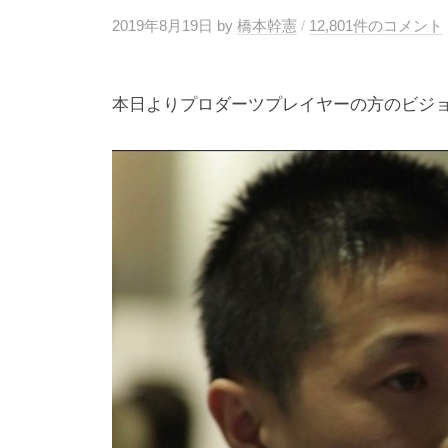
g
2019年8月19日
by
橋本幹憲
/
12,801件のコメント
本日よりプロダーツプレイヤーの方のビジ