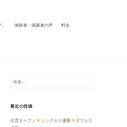
グ」
体験者・保護者の声
料金
検
索:
最近の投稿
出雲オープン
シングルス優勝
ダブルス