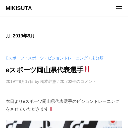
ュ
コ
ー
MIKISUTA
メ
ン
ニ
v
ュ
テ
ー
i
ン
s
ツ
月:
2019年9月
i
へ
o
ス
n
キ
Eスポーツ
スポーツ
ビジョントレーニング
未分類
/
/
/
t
ッ
r
eスポーツ岡山県代表選手
プ
a
i
2019年9月17日
by
橋本幹憲
/
20,202件のコメント
n
i
本日よりeスポーツ岡山県代表選手のビジョントレーニング
n
をさせていただきます
g