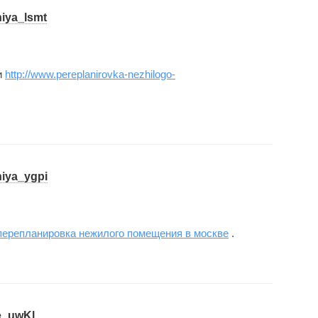
niya_lsmt
и
http://www.pereplanirovka-nezhilogo-
niya_ygpi
перепланировка нежилого помещения в москве
.
e_uwKl