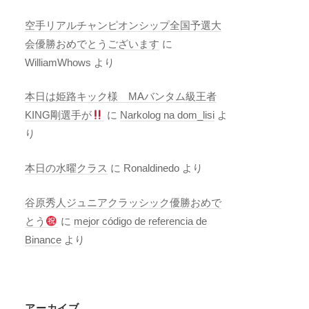
空手リアルチャンピオンシップ全国予選大
会優勝おめでとうございます
に
WilliamWhows
より
本日は姫路キック様 MAバンタム級王者
KING剛選手が
に
Narkolog na dom_lisi
よ
り
本日の水曜クラス
に
Ronaldinedo
より
谷原秀人ジュニアクラッシック優勝おめで
とう
に
mejor código de referencia de
Binance
より
アーカイブ