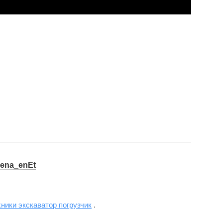
cena_enEt
ники экскаватор погрузчик
.