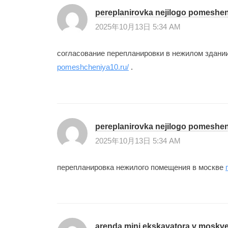
pereplanirovka nejilogo pomeshe
2025年10月13日 5:34 AM
согласование перепланировки в нежилом здани
pomeshcheniya10.ru/
.
pereplanirovka nejilogo pomeshe
2025年10月13日 5:34 AM
перепланировка нежилого помещения в москве
arenda mini ekskavatora v moskv