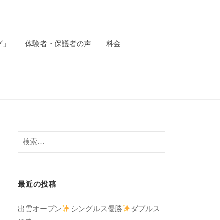
グ」
体験者・保護者の声
料金
検
索:
最近の投稿
出雲オープン
シングルス優勝
ダブルス