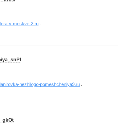
tora-v-moskve-2.ru
.
niya_snPl
planirovka-nezhilogo-pomeshcheniya9.ru
.
t_gkOt