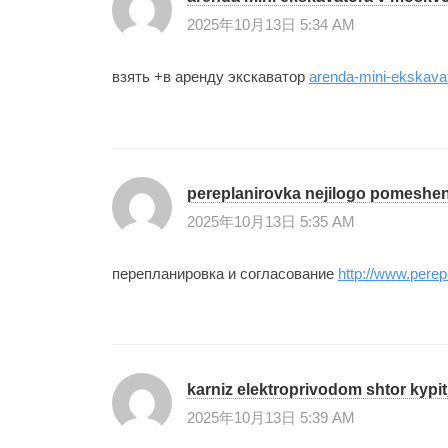
2025年10月13日 5:34 AM
взять +в аренду экскаватор
arenda-mini-ekskava
pereplanirovka nejilogo pomeshe
2025年10月13日 5:35 AM
перепланировка и согласование
http://www.pere
karniz elektroprivodom shtor kypi
2025年10月13日 5:39 AM