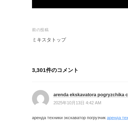
投
前の投稿
稿
ミキスタトップ
ナ
ビ
ゲ
3,301件のコメント
ー
シ
arenda ekskavatora pogryzchika 
ョ
2025年10月13日 4:42 AM
ン
аренда техники экскаватор погрузчик
аренда тех