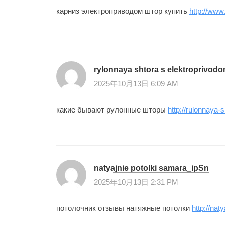
карниз электроприводом штор купить
http://www
rylonnaya shtora s elektroprivo
2025年10月13日 6:09 AM
какие бывают рулонные шторы
http://rulonnaya-
natyajnie potolki samara_ipSn
2025年10月13日 2:31 PM
потолочник отзывы натяжные потолки
http://nat