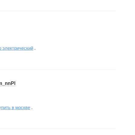
р электрический
.
om_nnPl
упить в москве
.