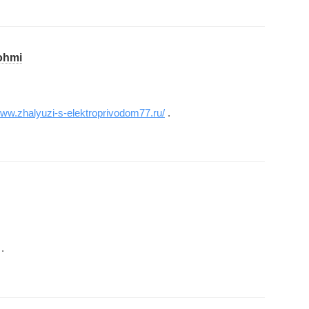
_ohmi
www.zhalyuzi-s-elektroprivodom77.ru/
.
.