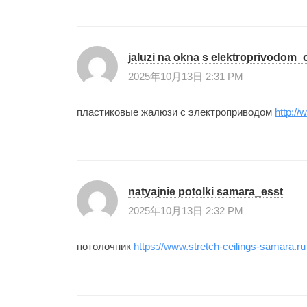
jaluzi na okna s elektroprivodom
2025年10月13日 2:31 PM
пластиковые жалюзи с электроприводом
http://
natyajnie potolki samara_esst
2025年10月13日 2:32 PM
потолочник
https://www.stretch-ceilings-samara.ru