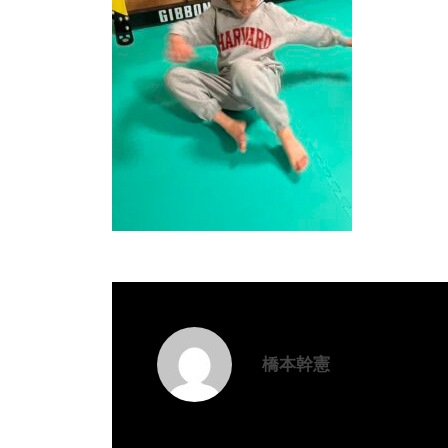
g
橋本幹憲