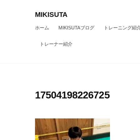
コ
ン
MIKISUTA
テ
v
ホーム
MIKISUTAブログ
トレーニング紹
ン
i
ツ
s
トレーナー紹介
へ
i
ス
o
キ
n
ッ
t
r
プ
17504198226725
a
i
n
i
n