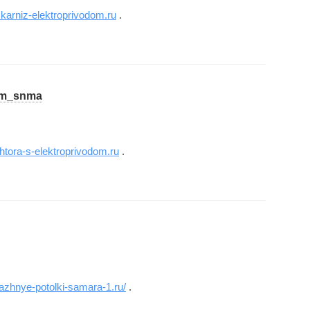
.karniz-elektroprivodom.ru
.
dom_snma
shtora-s-elektroprivodom.ru
.
yazhnye-potolki-samara-1.ru/
.