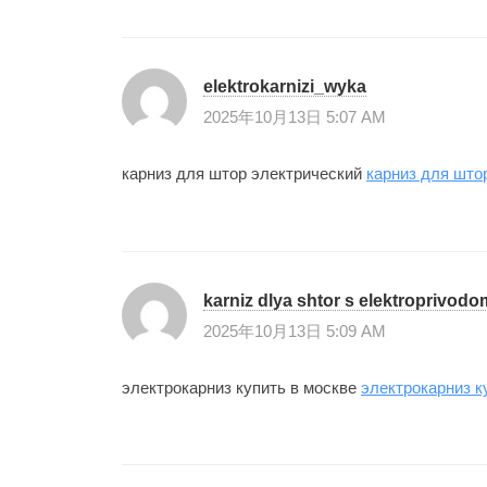
elektrokarnizi_wyka
2025年10月13日 5:07 AM
карниз для штор электрический
карниз для што
karniz dlya shtor s elektroprivod
2025年10月13日 5:09 AM
электрокарниз купить в москве
электрокарниз к