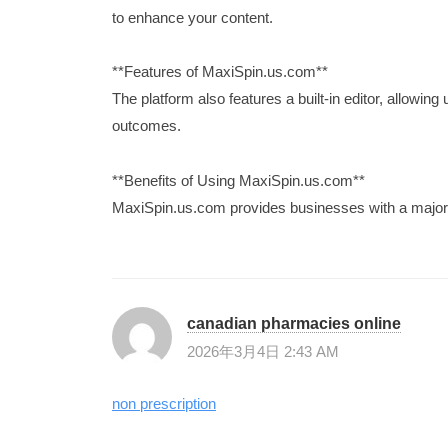
to enhance your content.
**Features of MaxiSpin.us.com**
The platform also features a built-in editor, allowi
outcomes.
**Benefits of Using MaxiSpin.us.com**
MaxiSpin.us.com provides businesses with a major 
canadian pharmacies online
2026年3月4日 2:43 AM
non prescription