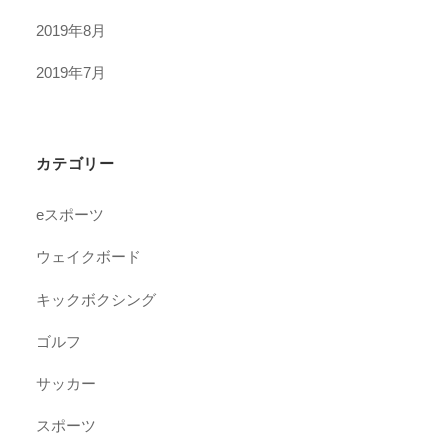
2019年8月
2019年7月
カテゴリー
eスポーツ
ウェイクボード
キックボクシング
ゴルフ
サッカー
スポーツ