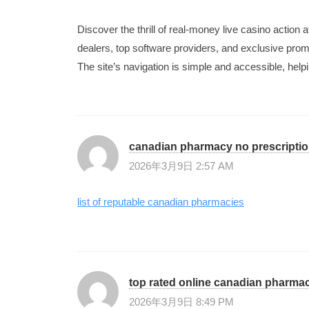
Discover the thrill of real-money live casino action 
dealers, top software providers, and exclusive prom
The site’s navigation is simple and accessible, hel
canadian pharmacy no prescripti
2026年3月9日 2:57 AM
list of reputable canadian pharmacies
top rated online canadian pharma
2026年3月9日 8:49 PM