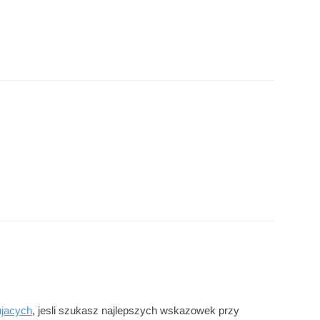
ujacych
, jesli szukasz najlepszych wskazowek przy