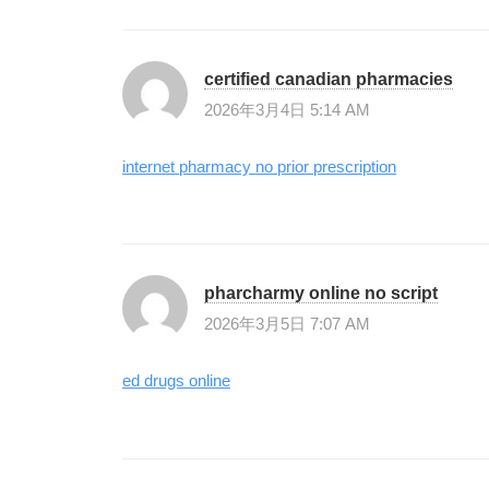
certified canadian pharmacies
2026年3月4日 5:14 AM
internet pharmacy no prior prescription
pharcharmy online no script
2026年3月5日 7:07 AM
ed drugs online