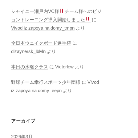
シャイニー瀬戸内VC様
チーム様へのビジ
ョントレーニング導入開始しました
に
Vivod iz zapoya na domy_tmpn
より
全日本ウェイクボード選手権
に
dizaynersk_lbMn
より
本日の水曜クラス
に
Victorlew
より
野球チーム幸行スポーツ少年団様
に
Vivod
iz zapoya na domy_eepn
より
アーカイブ
2026年3月