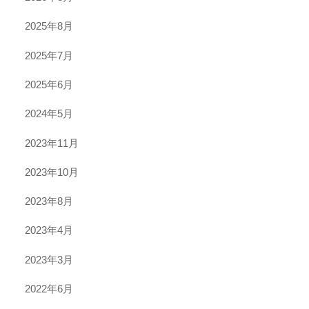
2025年8月
2025年7月
2025年6月
2024年5月
2023年11月
2023年10月
2023年8月
2023年4月
2023年3月
2022年6月