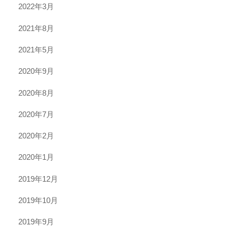
2022年3月
2021年8月
2021年5月
2020年9月
2020年8月
2020年7月
2020年2月
2020年1月
2019年12月
2019年10月
2019年9月