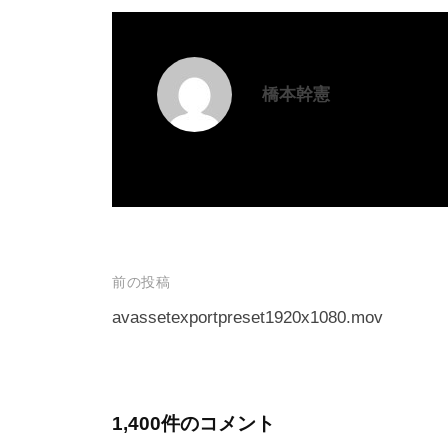
g
橋本幹憲
投
前の投稿
稿
avassetexportpreset1920x1080.mov
ナ
ビ
ゲ
1,400件のコメント