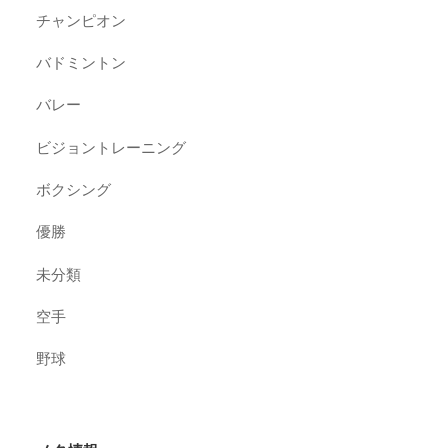
チャンピオン
バドミントン
バレー
ビジョントレーニング
ボクシング
優勝
未分類
空手
野球