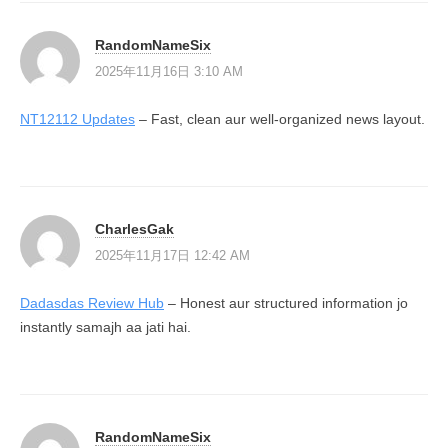
ョ
ン
RandomNameSix
2025年11月16日 3:10 AM
NT12112 Updates
– Fast, clean aur well-organized news layout.
CharlesGak
2025年11月17日 12:42 AM
Dadasdas Review Hub
– Honest aur structured information jo
instantly samajh aa jati hai.
RandomNameSix