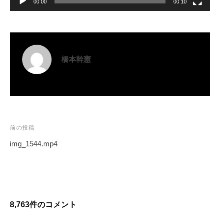
00:00
00:10
橋本幹憲
投
前の投稿
稿
img_1544.mp4
ナ
ビ
ゲ
ー
8,763件のコメント
シ