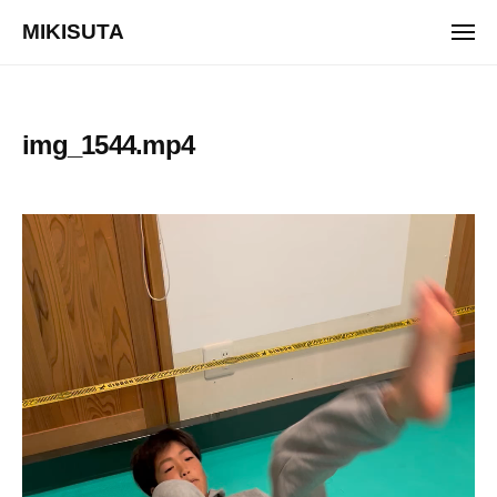
ュ
コ
ー
MIKISUTA
メ
ン
ニ
v
ュ
テ
ー
i
ン
s
ツ
img_1544.mp4
i
へ
o
ス
n
キ
動
t
ッ
画
r
プ
a
プ
i
レ
n
ー
i
ヤ
n
ー
g