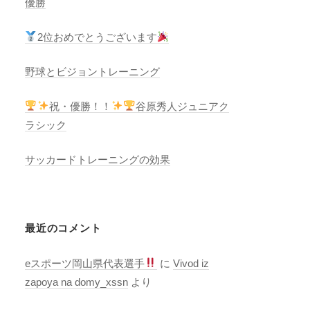
優勝
2位おめでとうございます
野球とビジョントレーニング
祝・優勝！！
谷原秀人ジュニアク
ラシック
サッカードトレーニングの効果
最近のコメント
eスポーツ岡山県代表選手
に
Vivod iz
zapoya na domy_xssn
より