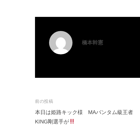
橋本幹憲
投
前の投稿
稿
本日は姫路キック様 MAバンタム級王者
KING剛選手が
ナ
ビ