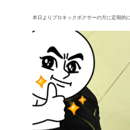
g
本日よりプロキックボクサーの方に定期的