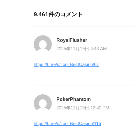
ゲ
ー
9,461件のコメント
シ
ョ
RoyalFlusher
ン
2025年11月19日 4:43 AM
https://t.me/s/Top_BestCasino/61
PokerPhantom
2025年11月19日 12:40 PM
https://t.me/s/Top_BestCasino/116