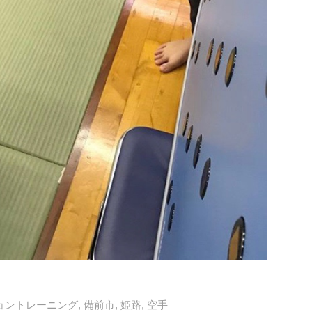
ョントレーニング
,
備前市
,
姫路
,
空手