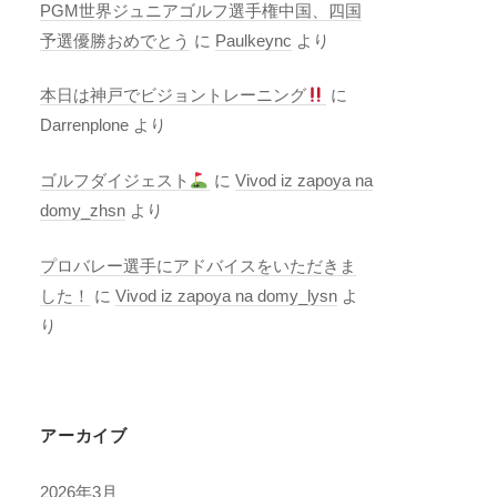
PGM世界ジュニアゴルフ選手権中国、四国
予選優勝おめでとう
に
Paulkeync
より
本日は神戸でビジョントレーニング
に
Darrenplone
より
ゴルフダイジェスト
に
Vivod iz zapoya na
domy_zhsn
より
プロバレー選手にアドバイスをいただきま
した！
に
Vivod iz zapoya na domy_lysn
よ
り
アーカイブ
2026年3月