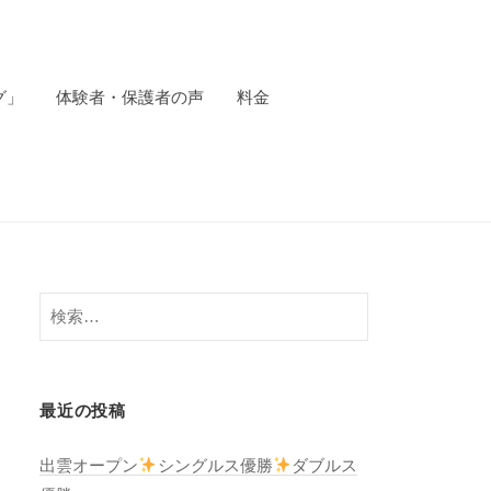
グ」
体験者・保護者の声
料金
検
索:
最近の投稿
出雲オープン
シングルス優勝
ダブルス