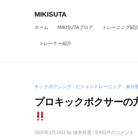
コ
ン
MIKISUTA
テ
v
ホーム
MIKISUTAブログ
トレーニング紹
ン
i
ツ
s
トレーナー紹介
へ
i
ス
o
キ
n
ッ
t
キックボクシング
ビジョントレーニング
未分
r
/
/
プ
a
プロキックボクサーの
i
n
i
n
2020年1月16日
by
橋本幹憲
/
9,461件のコメント