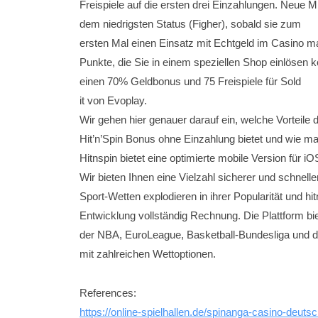
Freispiele auf die ersten drei Einzahlungen. Neue M
dem niedrigsten Status (Figher), sobald sie zum
ersten Mal einen Einsatz mit Echtgeld im Casino m
Punkte, die Sie in einem speziellen Shop einlösen k
einen 70% Geldbonus und 75 Freispiele für Sold
it von Evoplay.
Wir gehen hier genauer darauf ein, welche Vorteile 
Hit’n’Spin Bonus ohne Einzahlung bietet und wie ma
Hitnspin bietet eine optimierte mobile Version für i
Wir bieten Ihnen eine Vielzahl sicherer und schnel
Sport-Wetten explodieren in ihrer Popularität und hit
Entwicklung vollständig Rechnung. Die Plattform 
der NBA, EuroLeague, Basketball-Bundesliga und 
mit zahlreichen Wettoptionen.
References:
https://online-spielhallen.de/spinanga-casino-deu