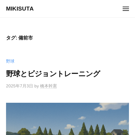
ュ
コ
ー
MIKISUTA
メ
ン
ニ
v
ュ
テ
ー
i
ン
s
ツ
タグ:
備前市
i
へ
o
ス
n
キ
野球
t
ッ
r
野球とビジョントレーニング
プ
a
i
2025年7月3日
by
橋本幹憲
n
i
n
g