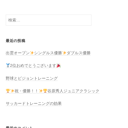
ゲ
ー
シ
検
ョ
索:
ン
最近の投稿
出雲オープン
シングルス優勝
ダブルス優勝
2位おめでとうございます
野球とビジョントレーニング
祝・優勝！！
谷原秀人ジュニアクラシック
サッカードトレーニングの効果